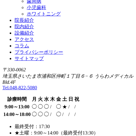
歯周病
小児歯科
ホワイトニング
院長紹介
院内紹介
設備紹介
アクセス
コラム
プライバシーポリシー
サイトマップ
〒330-0062
埼玉県さいたま市浦和区仲町１丁目６−６ うらわメディカル
Bld.4F
Tel.048-822-5080
診療時間
月
火
水
木
金
土
日
祝
9:00～13:00
◯
◯
◯
/
◯
★
/
/
14:00～18:00
◯
◯
◯
/
◯
/
/
/
最終受付：17:30
★
土曜：9:00～14:00（最終受付13:30）