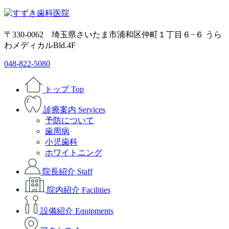
〒330-0062 埼玉県さいたま市浦和区仲町１丁目６−６ うら
わメディカルBld.4F
048-822-5080
トップ
Top
診療案内
Services
予防について
歯周病
小児歯科
ホワイトニング
院長紹介
Staff
院内紹介
Facilities
設備紹介
Equipments